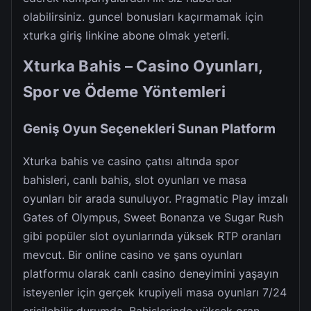
olabilirsiniz. guncel bonusları kaçırmamak için
xturka giriş linkine abone olmak yeterli.
Xturka Bahis – Casino Oyunları,
Spor ve Ödeme Yöntemleri
Geniş Oyun Seçenekleri Sunan Platform
Xturka bahis ve casino çatısı altında spor
bahisleri, canlı bahis, slot oyunları ve masa
oyunları bir arada sunuluyor. Pragmatic Play imzalı
Gates of Olympus, Sweet Bonanza ve Sugar Rush
gibi popüler slot oyunlarında yüksek RTP oranları
mevcut. Bir online casino ve şans oyunları
platformu olarak canlı casino deneyimini yaşayın
isteyenler için gerçek krupiyeli masa oyunları 7/24