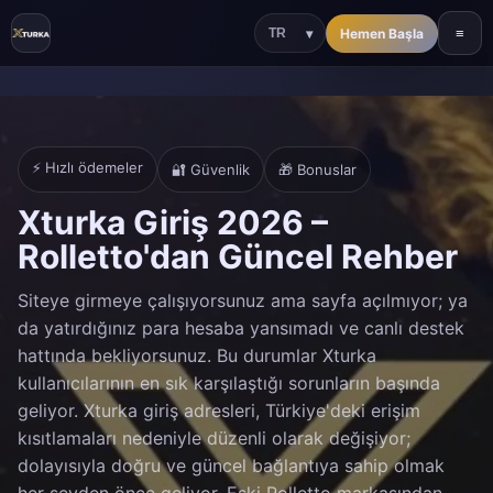
Hemen Başla
≡
⚡ Hızlı ödemeler
🔐 Güvenlik
🎁 Bonuslar
Xturka Giriş 2026 –
Rolletto'dan Güncel Rehber
Siteye girmeye çalışıyorsunuz ama sayfa açılmıyor; ya
da yatırdığınız para hesaba yansımadı ve canlı destek
hattında bekliyorsunuz. Bu durumlar Xturka
kullanıcılarının en sık karşılaştığı sorunların başında
geliyor. Xturka giriş adresleri, Türkiye'deki erişim
kısıtlamaları nedeniyle düzenli olarak değişiyor;
dolayısıyla doğru ve güncel bağlantıya sahip olmak