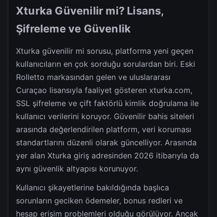
Xturka Güvenilir mi? Lisans,
Şifreleme ve Güvenlik
Xturka güvenilir mi sorusu, platforma yeni geçen
kullanıcıların en çok sorduğu sorulardan biri. Eski
Rolletto markasından gelen ve uluslararası
Curaçao lisansıyla faaliyet gösteren xturka.com,
SSL şifreleme ve çift faktörlü kimlik doğrulama ile
kullanıcı verilerini koruyor. Güvenilir bahis siteleri
arasında değerlendirilen platform, veri koruması
standartlarını düzenli olarak güncelliyor. Arasında
yer alan Xturka giriş adresinden 2026 itibarıyla da
aynı güvenlik altyapısı korunuyor.
Kullanıcı şikayetlerine bakıldığında başlıca
sorunların geciken ödemeler, bonus redleri ve
hesap erişim problemleri olduğu görülüyor. Ancak