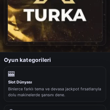
Oyun kategorileri
🎰
Slot Dünyası
Binlerce farklı tema ve devasa jackpot fırsatlarıyla
dolu makinelerde şansını dene.